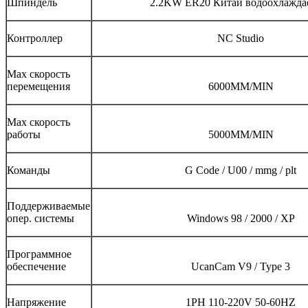
Шпиндель
2.2KW ER20 Китай водоохлажд
Контроллер
NC Studio
Max скорость
перемещения
6000MM/MIN
Max скорость
работы
5000MM/MIN
Команды
G Code / U00 / mmg / plt
Поддерживаемые
опер. системы
Windows 98 / 2000 / XP
Программное
обеспечение
UcanCam V9 / Type 3
Напряжение
1PH 110-220V 50-60HZ