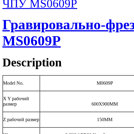
Гравировально-фре
MS0609P
Description
Model No.
M0609P
X Y рабочий
размер
600X900MM
Z рабочий размер
150MM